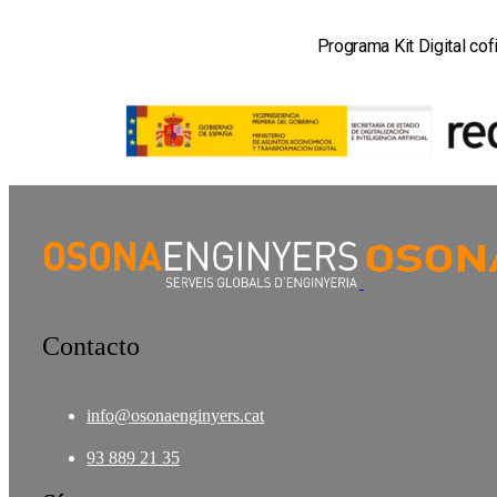
Programa Kit Digital co
Contacto
info@osonaenginyers.cat
93 889 21 35