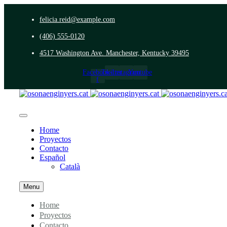
felicia.reid@example.com
(406) 555-0120
4517 Washington Ave. Manchester, Kentucky 39495
Facebook-
Twitter
Instagram
Youtube
f
Home
Proyectos
Contacto
Español
Català
Menu
Home
Proyectos
Contacto